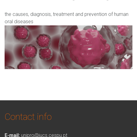
the causes, diagnosis, treatment and prevention of human
oral diseases
Contact info
E-mail:
unipro@iucs.cespu.pt