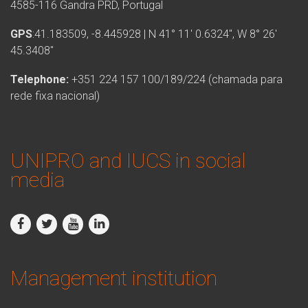
4585-116 Gandra PRD, Portugal
GPS
:41.183509, -8.445928 | N 41° 11′ 0.6324″, W 8° 26′
45.3408″
Telephone:
+351 224 157 100/189/224 (chamada para
rede fixa nacional)
UNIPRO and IUCS in social
media
Management institution