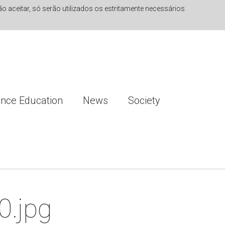
 aceitar, só serão utilizados os estritamente necessários
ence Education
News
Society
0.jpg