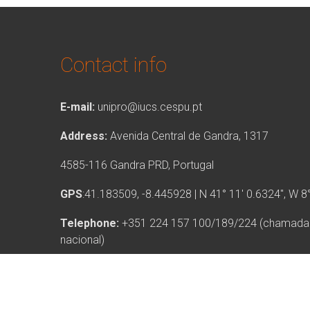
Contact info
E-mail:
unipro@iucs.cespu.pt
Address:
Avenida Central de Gandra, 1317
4585-116 Gandra PRD, Portugal
GPS
:41.183509, -8.445928 | N 41° 11′ 0.6324″, W 8
Telephone:
+351 224 157 100/189/224 (chamada p
nacional)
UNIPRO© 2026
Política de privacidade e termos d