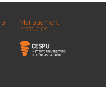
ial
Management
institution
logo_iucs_cor.png