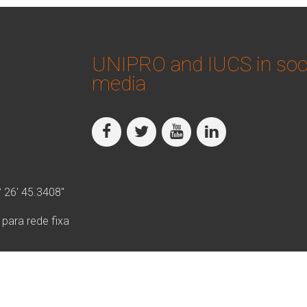
UNIPRO and IUCS in soc
media
° 26′ 45.3408″
ara rede fixa
e uso