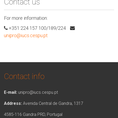
Contact us
For more information:
+351 224 157 100/189/224
unipro@iucs.cespu.pt
Contact info
E-mail:
unipro@iucs.cespu.pt
Address:
Avenida Central de Gandra, 1317
4585-116 Gandra PRD, Portugal