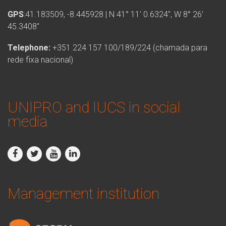
GPS
:41.183509, -8.445928 | N 41° 11′ 0.6324″, W 8° 26′
45.3408″
Telephone:
+351 224 157 100/189/224 (chamada para
rede fixa nacional)
UNIPRO and IUCS in social
media
Management institution