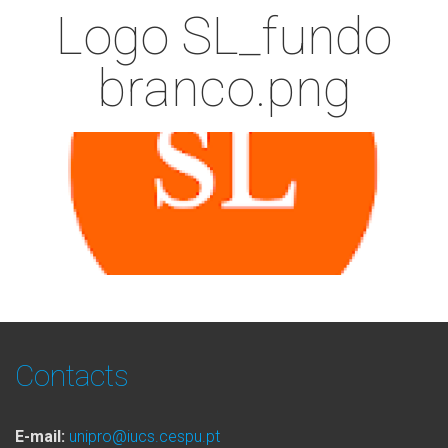
Logo SL_fundo
branco.png
Contacts
E-mail:
unipro@iucs.cespu.pt