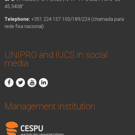
45.3408″
Telephone:
+351 224 157 100/189/224 (chamada para
rede fixa nacional)
UNIPRO and IUCS in social
media
Management institution
logo_iucs_cor.png