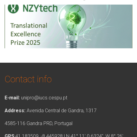
Contact info
E-mail:
unipro@iucs.cespu.pt
Address:
Avenida Central de Gandra, 1317
4585-116 Gandra PRD, Portugal
GPS
:41.183509, -8.445928 | N 41° 11′ 0.6324″, W 8° 26′