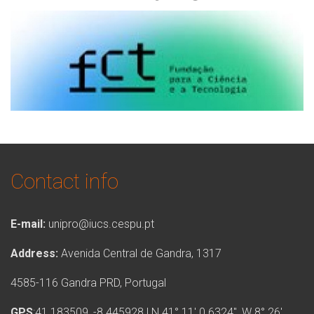
Contact info
E-mail:
unipro@iucs.cespu.pt
Address:
Avenida Central de Gandra, 1317
4585-116 Gandra PRD, Portugal
GPS
:41.183509, -8.445928 | N 41° 11′ 0.6324″, W 8° 26′