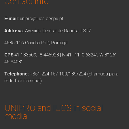
Contact info
E-mail:
unipro@iucs.cespu.pt
Address:
Avenida Central de Gandra, 1317
4585-116 Gandra PRD, Portugal
GPS
:41.183509, -8.445928 | N 41° 11′ 0.6324″, W 8° 26′
45.3408″
Telephone:
+351 224 157 100/189/224 (chamada para
rede fixa nacional)
UNIPRO and IUCS in social
media