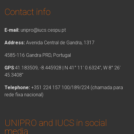
Contact info
E-mail:
unipro@iucs.cespu.pt
Address:
Avenida Central de Gandra, 1317
4585-116 Gandra PRD, Portugal
GPS
:41.183509, -8.445928 | N 41° 11′ 0.6324″, W 8° 26′
45.3408″
Telephone:
+351 224 157 100/189/224 (chamada para
rede fixa nacional)
UNIPRO and IUCS in social
media